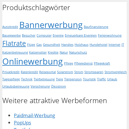
Produktschlagwörter
Bannerwerbung
Autokredit
Baufinanzierung
Baugewerbe
Besucher
Computer
Energie
Erneuerbare Energien
Ferienwohnung
Flatrate
Flüge
Gas
Gesundheit
Handies
Holzhaus
Hundehotel
Internet
IT
Katzenbetreuung
Katzensitter
Kredite
Natur
Naturschutz
Onlinewerbung
Pflege
Pflegedienst
Pflegekraft
Privatkredit
Ratenkredit
Reiseportal
Solarstrom
Strom
Stromsparen
Stromvergleich
Tagespflege
Technik
Tierbetreuung
Tiere
Tierpension
Touristik
Traffic
Urlaub
Urlaubsbetreuung
Versicherung
Ökostrom
Weitere attraktive Werbeformen
Paidmail-Werbung
PopUps