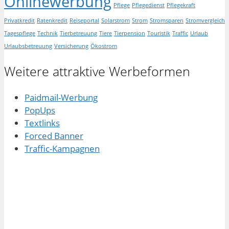
Onlinewerbung
Pflege
Pflegedienst
Pflegekraft
Privatkredit
Ratenkredit
Reiseportal
Solarstrom
Strom
Stromsparen
Stromvergleich
Tagespflege
Technik
Tierbetreuung
Tiere
Tierpension
Touristik
Traffic
Urlaub
Urlaubsbetreuung
Versicherung
Ökostrom
Weitere attraktive Werbeformen
Paidmail-Werbung
PopUps
Textlinks
Forced Banner
Traffic-Kampagnen