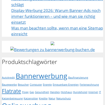
schlägt
Display-Werbung 2026: Warum Banner-Ads noch
immer funktionieren – und wie man sie richtig
einsetzt
Was man beachten sollte, wenn man eine Sitemap
einreicht
Produktschlagwörter
Bannerwerbung
Autokredit
Baufinanzierung
Baugewerbe
Besucher
Computer
Energie
Erneuerbare Energien
Ferienwohnung
Flatrate
Flüge
Gas
Gesundheit
Handies
Holzhaus
Hundehotel
Internet
IT
Katzenbetreuung
Katzensitter
Kredite
Natur
Naturschutz