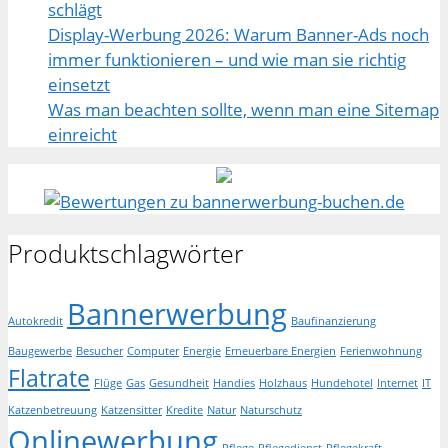
schlägt
Display-Werbung 2026: Warum Banner-Ads noch
immer funktionieren – und wie man sie richtig
einsetzt
Was man beachten sollte, wenn man eine Sitemap
einreicht
Produktschlagwörter
Bannerwerbung
Autokredit
Baufinanzierung
Baugewerbe
Besucher
Computer
Energie
Erneuerbare Energien
Ferienwohnung
Flatrate
Flüge
Gas
Gesundheit
Handies
Holzhaus
Hundehotel
Internet
IT
Katzenbetreuung
Katzensitter
Kredite
Natur
Naturschutz
Onlinewerbung
Pflege
Pflegedienst
Pflegekraft