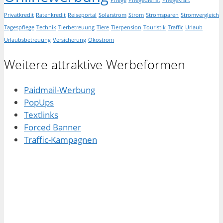
Privatkredit
Ratenkredit
Reiseportal
Solarstrom
Strom
Stromsparen
Stromvergleich
Tagespflege
Technik
Tierbetreuung
Tiere
Tierpension
Touristik
Traffic
Urlaub
Urlaubsbetreuung
Versicherung
Ökostrom
Weitere attraktive Werbeformen
Paidmail-Werbung
PopUps
Textlinks
Forced Banner
Traffic-Kampagnen