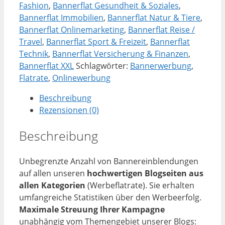
Monate)
Fashion
,
Bannerflat Gesundheit & Soziales
,
Menge
Bannerflat Immobilien
,
Bannerflat Natur & Tiere
,
Bannerflat Onlinemarketing
,
Bannerflat Reise /
Travel
,
Bannerflat Sport & Freizeit
,
Bannerflat
Technik
,
Bannerflat Versicherung & Finanzen
,
Bannerflat XXL
Schlagwörter:
Bannerwerbung
,
Flatrate
,
Onlinewerbung
Beschreibung
Rezensionen (0)
Beschreibung
Unbegrenzte Anzahl von Bannereinblendungen
auf allen unseren
hochwertigen Blogseiten aus
allen Kategorien
(Werbeflatrate). Sie erhalten
umfangreiche Statistiken über den Werbeerfolg.
Maximale Streuung Ihrer Kampagne
unabhängig vom Themengebiet unserer Blogs: