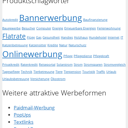
Produktschlagwörter
Bannerwerbung
Autokredit
Baufinanzierung
Baugewerbe
Besucher
Computer
Energie
Erneuerbare Energien
Ferienwohnung
Flatrate
Flüge
Gas
Gesundheit
Handies
Holzhaus
Hundehotel
Internet
IT
Katzenbetreuung
Katzensitter
Kredite
Natur
Naturschutz
Onlinewerbung
Pflege
Pflegedienst
Pflegekraft
Privatkredit
Ratenkredit
Reiseportal
Solarstrom
Strom
Stromsparen
Stromvergleich
Tagespflege
Technik
Tierbetreuung
Tiere
Tierpension
Touristik
Traffic
Urlaub
Urlaubsbetreuung
Versicherung
Ökostrom
Weitere attraktive Werbeformen
Paidmail-Werbung
PopUps
Textlinks