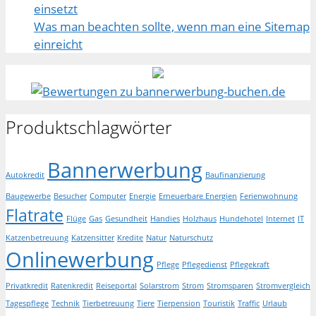
einsetzt
Was man beachten sollte, wenn man eine Sitemap
einreicht
Produktschlagwörter
Bannerwerbung
Autokredit
Baufinanzierung
Baugewerbe
Besucher
Computer
Energie
Erneuerbare Energien
Ferienwohnung
Flatrate
Flüge
Gas
Gesundheit
Handies
Holzhaus
Hundehotel
Internet
IT
Katzenbetreuung
Katzensitter
Kredite
Natur
Naturschutz
Onlinewerbung
Pflege
Pflegedienst
Pflegekraft
Privatkredit
Ratenkredit
Reiseportal
Solarstrom
Strom
Stromsparen
Stromvergleich
Tagespflege
Technik
Tierbetreuung
Tiere
Tierpension
Touristik
Traffic
Urlaub