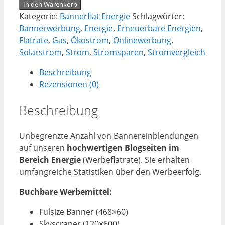
BannerFlat
In den Warenkorb
Energie
Kategorie:
Bannerflat Energie
Schlagwörter:
(12
Bannerwerbung
,
Energie
,
Erneuerbare Energien
,
Monate)
Flatrate
,
Gas
,
Ökostrom
,
Onlinewerbung
,
Menge
Solarstrom
,
Strom
,
Stromsparen
,
Stromvergleich
Beschreibung
Rezensionen (0)
Beschreibung
Unbegrenzte Anzahl von Bannereinblendungen
auf unseren
hochwertigen Blogseiten im
Bereich Energie
(Werbeflatrate). Sie erhalten
umfangreiche Statistiken über den Werbeerfolg.
Buchbare Werbemittel:
Fulsize Banner (468×60)
Skyscraper (120×600)