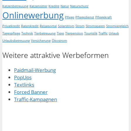
Katzenbetreuung
Katzensitter
Kredite
Natur
Naturschutz
Onlinewerbung
Pflege
Pflegedienst
Pflegekraft
Privatkredit
Ratenkredit
Reiseportal
Solarstrom
Strom
Stromsparen
Stromvergleich
Tagespflege
Technik
Tierbetreuung
Tiere
Tierpension
Touristik
Traffic
Urlaub
Urlaubsbetreuung
Versicherung
Ökostrom
Weitere attraktive Werbeformen
Paidmail-Werbung
PopUps
Textlinks
Forced Banner
Traffic-Kampagnen