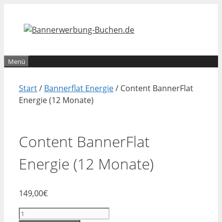
Zum
Inhalt
springen
Menü
Start
/
Bannerflat Energie
/ Content BannerFlat
Energie (12 Monate)
Content BannerFlat
Energie (12 Monate)
149,00
€
Content