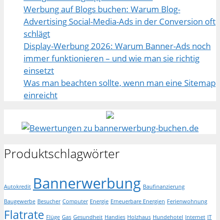
Werbung auf Blogs buchen: Warum Blog-
Advertising Social-Media-Ads in der Conversion oft
schlägt
Display-Werbung 2026: Warum Banner-Ads noch
immer funktionieren – und wie man sie richtig
einsetzt
Was man beachten sollte, wenn man eine Sitemap
einreicht
Produktschlagwörter
Bannerwerbung
Autokredit
Baufinanzierung
Baugewerbe
Besucher
Computer
Energie
Erneuerbare Energien
Ferienwohnung
Flatrate
Flüge
Gas
Gesundheit
Handies
Holzhaus
Hundehotel
Internet
IT