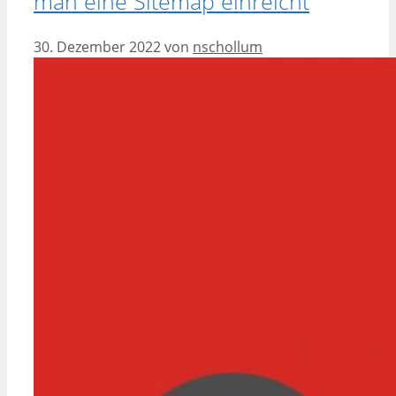
man eine Sitemap einreicht
30. Dezember 2022
von
nschollum