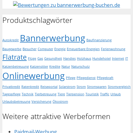
Produktschlagwörter
Bannerwerbung
Autokredit
Baufinanzierung
Baugewerbe
Besucher
Computer
Energie
Erneuerbare Energien
Ferienwohnung
Flatrate
Flüge
Gas
Gesundheit
Handies
Holzhaus
Hundehotel
Internet
IT
Katzenbetreuung
Katzensitter
Kredite
Natur
Naturschutz
Onlinewerbung
Pflege
Pflegedienst
Pflegekraft
Privatkredit
Ratenkredit
Reiseportal
Solarstrom
Strom
Stromsparen
Stromvergleich
Tagespflege
Technik
Tierbetreuung
Tiere
Tierpension
Touristik
Traffic
Urlaub
Urlaubsbetreuung
Versicherung
Ökostrom
Weitere attraktive Werbeformen
Paidmail-Werbung